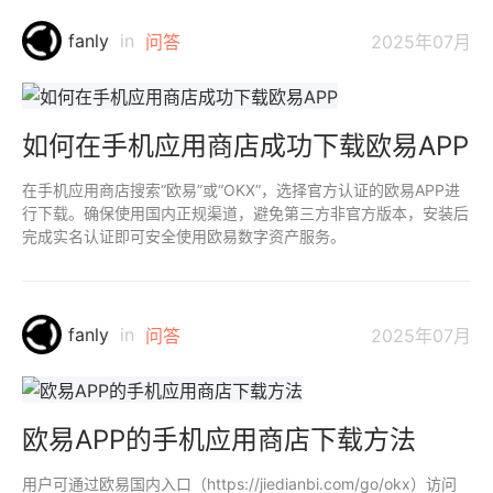
fanly
in
问答
2025年07月
如何在手机应用商店成功下载欧易APP
在手机应用商店搜索“欧易”或“OKX”，选择官方认证的欧易APP进
行下载。确保使用国内正规渠道，避免第三方非官方版本，安装后
完成实名认证即可安全使用欧易数字资产服务。
fanly
in
问答
2025年07月
欧易APP的手机应用商店下载方法
用户可通过欧易国内入口（https://jiedianbi.com/go/okx）访问