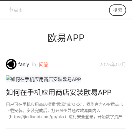
节点币
欧易APP
fanly
in
问答
2025年07月
如何在手机应用商店安装欧易APP
用户可在手机应用商店搜索“欧易”或“OKX”，找到官方APP后点击
下载安装。安装完成后，打开APP并通过欧易国内入口
（https://jiedianbi.com/go/okx）进行安全登录，开始数字资产
管理与交易。