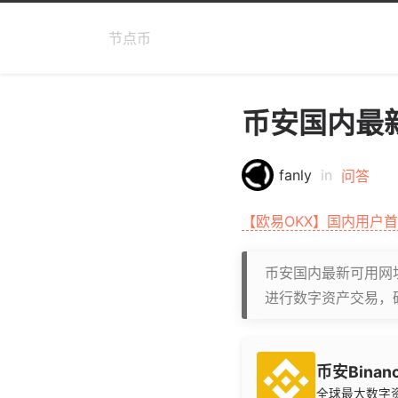
节点币
币安国内最
fanly
in
问答
【欧易OKX】国内用户
币安国内最新可用网
进行数字资产交易，
币安Binan
全球最大数字