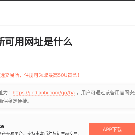
新可用网址是什么
首选交易所，注册可领取最高50U盲盒！
址为：
https://jiedianbi.com/go/ba
，用户可通过该备用官网安
确保稳定便捷。
ce
APP下载
资产交易平台，支持丰富币种与衍生品交易。