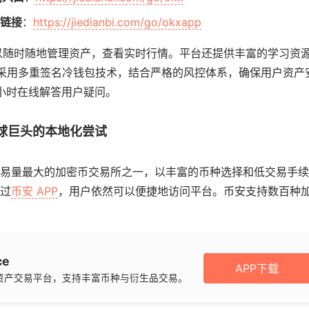
载链接
：
https://jiedianbi.com/go/okxapp
以随时随地管理资产，查看实时行情。平台还提供丰富的学习资
X 采用多重签名冷钱包技术，结合严格的风控体系，确保用户资
 小时在线解答用户疑问。
：全球巨头的本地化尝试
易量最大的加密币交易所之一，以丰富的币种选择和低交易手续
过
币安 APP
，用户依然可以便捷地访问平台。币安支持数百种
ce
APP下载
资产交易平台，支持丰富币种与衍生品交易。