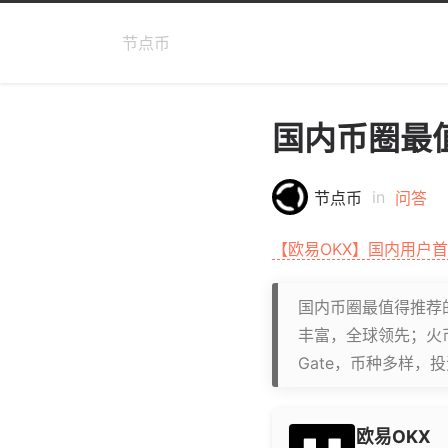
节点币
国内币圈最
in
节点币
问答
【欧易OKX】国内用户
国内币圈最值得推荐的
丰富，全球领先；火币
Gate，币种多样，
欧易OKX