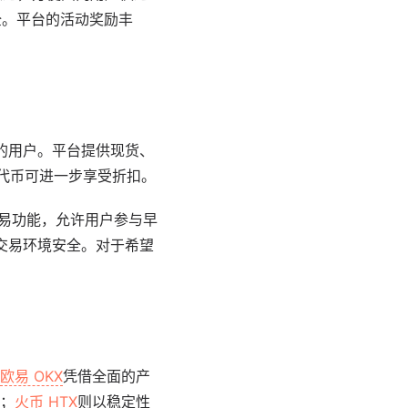
全。平台的活动奖励丰
的用户。平台提供现货、
T 代币可进一步享受折扣。
交易功能，允许用户参与早
保交易环境安全。对于希望
欧易 OKX
凭借全面的产
；
火币 HTX
则以稳定性