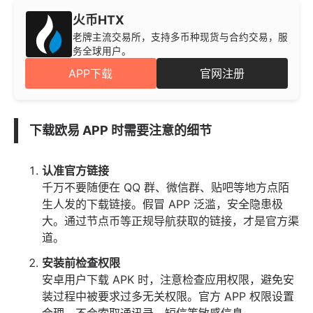
火币HTX
老牌主流交易所，支持多币种现货与合约交易，服
务全球用户。
APP下载
官网注册
下载欧易 APP 时需要注意的细节
认准官方链接
千万不要随便在 QQ 群、微信群、贴吧等地方点陌
生人发的下载链接。假冒 APP 泛滥，安全隐患极
大。通过节点币等正规导航获取的链接，才是官方渠
道。
安装前检查权限
安卓用户下载 APK 时，注意检查应用权限，避免安
装过程中被要求过多无关权限。官方 APP 权限设置
合理，不会索取通讯录、短信等敏感信息。