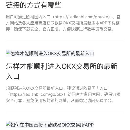
链接的方式有哪些
用户可通过欧易国内入口（https://jiedianbi.com/go/okx）、官
方网站及各大应用商店获取欧易OKX交易所最新版本APP下载链
接，确保下载安全、官方正版，方便快捷进行数字货币交易。
怎样才能顺利进入OKX交易所的最新
入口
想顺利进入OKX交易所最新入口，建议通过欧易国内入口
（https://jiedianbi.com/go/okx）访问官方备用官网，确保链接
安全可靠，避免使用被封锁的网址，从而稳定访问交易平台。