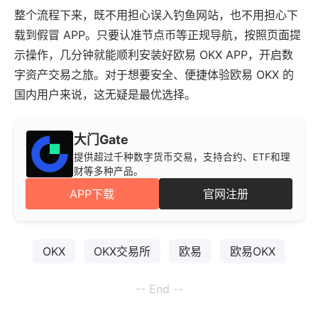
整个流程下来，既不用担心误入钓鱼网站，也不用担心下
载到假冒 APP。只要认准节点币等正规导航，按照页面提
示操作，几分钟就能顺利安装好欧易 OKX APP，开启数
字资产交易之旅。对于想要安全、便捷体验欧易 OKX 的
国内用户来说，这无疑是最优选择。
大门Gate
提供超过千种数字货币交易，支持合约、ETF和理
财等多种产品。
APP下载
官网注册
OKX
OKX交易所
欧易
欧易OKX
-- End --