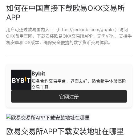
如何在中国直接下载欧易OKX交易所
APP
用户可通过欧易国内入口（https://jiedianbi.com/go/okx）访问
OKX备用官网，下载安装欧易OKX交易所APP，无需VPN，支持手
机安卓和iOS版本，确保安全便捷的数字货币交易体验。
Bybit
知名合约交易平台，界面友好，适合新手体验高阶
交易工具。
官网注册
欧易交易所APP下载安装地址在哪里