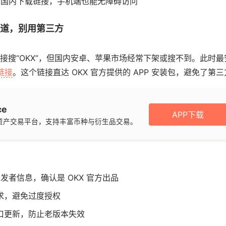
 的国内下载链接，手机端也能无障碍访问
载渠道，别用第三方
接搜“OKX”，但国内安卓、苹果市场经常下架或搜不到。此时
链接
。这个链接直达 OKX 官方提供的 APP 安装包，避免了
ce
APP下载
资产交易平台，支持丰富币种与衍生品交易。
开发者信息，确认是 OKX 官方出品
求，避免过度授权
口更新，防止老版本失效