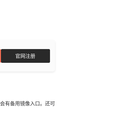
官网注册
会有备用镜像入口。还可