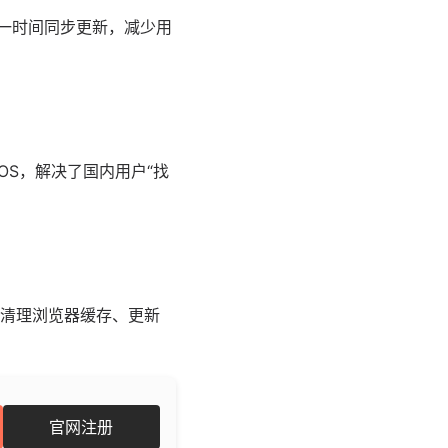
第一时间同步更新，减少用
OS，解决了国内用户“找
清理浏览器缓存、更新
官网注册