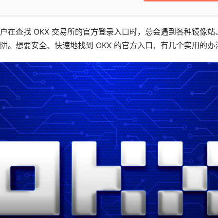
户在查找 OKX 交易所的官方登录入口时，总会遇到各种镜像
阱。想要安全、快速地找到 OKX 的官方入口，有几个实用的