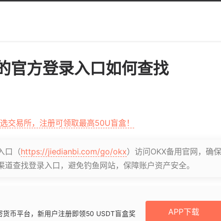
所的官方登录入口如何查找
首选交易所，注册可领取最高50U盲盒！
入口（
https://jiedianbi.com/go/okx
）访问OKX备用官网，确
渠道查找登录入口，避免钓鱼网站，保障账户资产安全。
APP下载
货币平台，新用户注册即领50 USDT盲盒奖