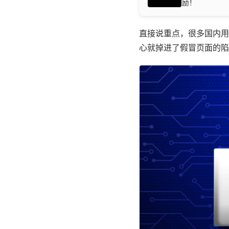
励！
直接说重点，很多国内用
心就掉进了假冒页面的陷