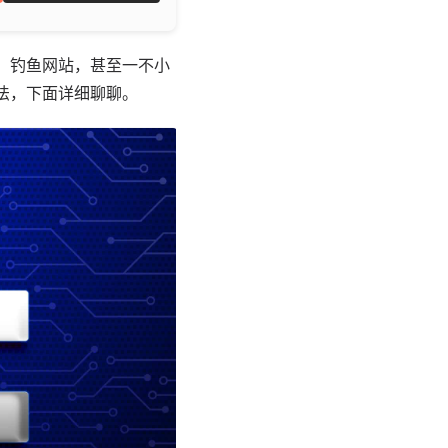
站、钓鱼网站，甚至一不小
办法，下面详细聊聊。