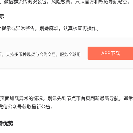
群、微信群流传的安装包，风险极高。只认官方和权威导航站点。
示
安全提示或异常警告，别嫌麻烦，认真核查再操作。
APP下载
所，支持多币种现货与合约交易，服务全球用
？
页面加载异常的情况。别急先到节点币首页刷新最新导航，通常
、微信公众号获取最新公告。
特优势