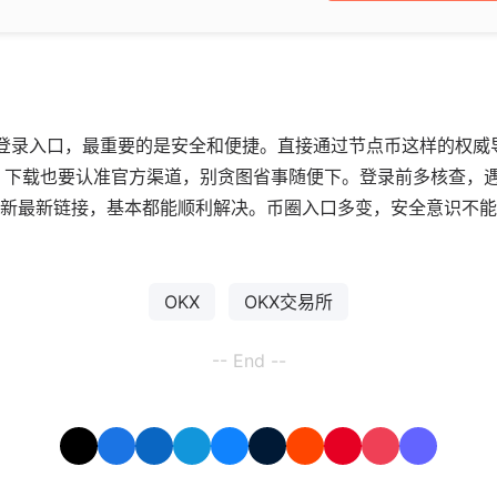
官方登录入口，最重要的是安全和便捷。直接通过节点币这样的权
P 下载也要认准官方渠道，别贪图省事随便下。登录前多核查，
新最新链接，基本都能顺利解决。币圈入口多变，安全意识不能
OKX
OKX交易所
-- End --