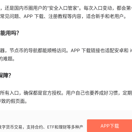
，还是国内币圈用户的“安全入口管家”。每次入口变动，都会
常见问题、APP 下载、注册教程等内容，适合新手和老用户。
端都能用吗？
器，节点币的导航都能顺畅访问。APP 下载链接也适配安卓和 i
”的难题。
保障？
所有入口，确保都是官方授权。用户自己也要养成好习惯，定期
导致的假页面。
APP下载
数字货币交易，支持合约、ETF和理财等多种产