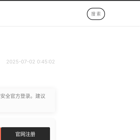
2025-07-02 0:45:02
保安全官方登录。建议
官网注册