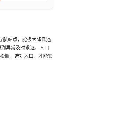
威导航站点，能极大降低遇
遇到异常及时求证。入口
松懈，选对入口，才能安