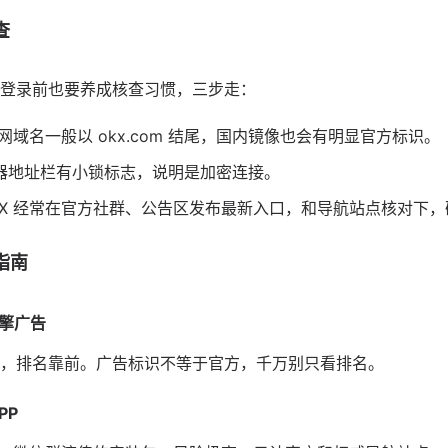
查
登录前也要养成核查习惯，三步走：
官网域名一般以 okx.com 结尾，国内镜像也会有明显官方标识。
器地址栏有小锁标志，说明是加密连接。
KX 经常在官方社群、公告区发布最新入口，和导航站点核对下
指南
擎广告
，排名靠前。广告标识不等于官方，千万别只看排名。
PP