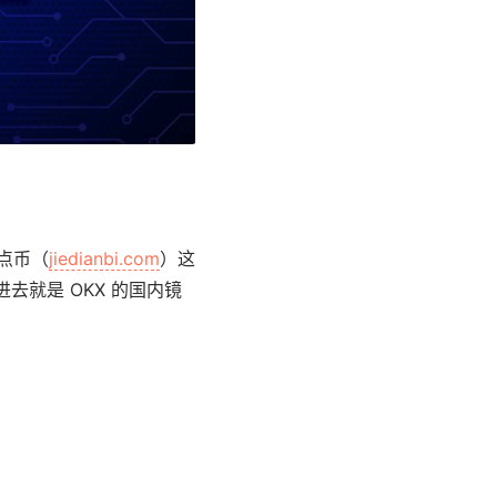
点币（
jiedianbi.com
）这
进去就是 OKX 的国内镜