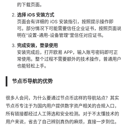
的下载页面。
选择 iOS 安装方式
页面会有详细的 iOS 安装指引，按照提示操作即
可。部分情况下可能需要信任企业证书，按照页面说
明在“设置-通用-设备管理”里信任对应证书。
完成安装，登录使用
安装完成后，打开欧易 APP，输入账号密码即可正
常使用。整个过程不需要额外的技术操作，普通用户
也能轻松上手。
节点币导航的优势
很多人会问，为什么要通过节点币这样的导航站点？其实
节点币专注于为国内用户提供数字资产相关的合规入口，
所有链接都经过人工筛选和安全检测。对于不太懂技术的
用户来说，省去了自己辨别真伪的麻烦，直接一步到位。