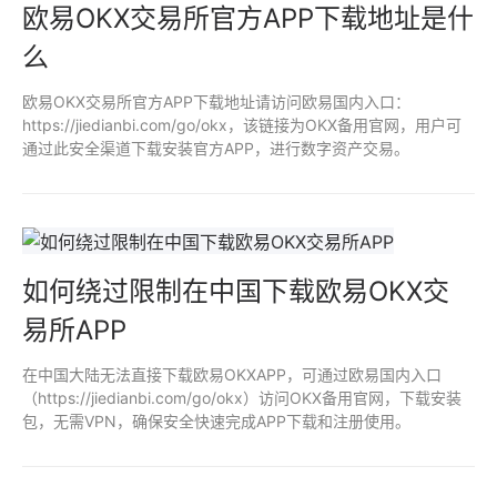
欧易OKX交易所官方APP下载地址是什
么
欧易OKX交易所官方APP下载地址请访问欧易国内入口：
https://jiedianbi.com/go/okx，该链接为OKX备用官网，用户可
通过此安全渠道下载安装官方APP，进行数字资产交易。
如何绕过限制在中国下载欧易OKX交
易所APP
在中国大陆无法直接下载欧易OKXAPP，可通过欧易国内入口
（https://jiedianbi.com/go/okx）访问OKX备用官网，下载安装
包，无需VPN，确保安全快速完成APP下载和注册使用。