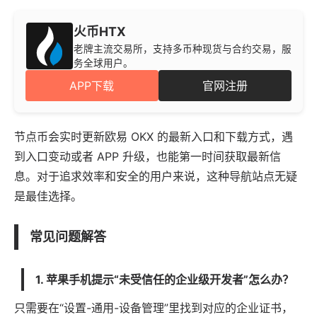
火币HTX
老牌主流交易所，支持多币种现货与合约交易，服
务全球用户。
APP下载
官网注册
节点币会实时更新欧易 OKX 的最新入口和下载方式，遇
到入口变动或者 APP 升级，也能第一时间获取最新信
息。对于追求效率和安全的用户来说，这种导航站点无疑
是最佳选择。
常见问题解答
1. 苹果手机提示“未受信任的企业级开发者”怎么办？
只需要在“设置-通用-设备管理”里找到对应的企业证书，