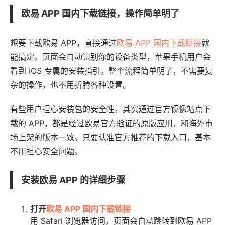
欧易 APP 国内下载链接，操作简单明了
想要下载欧易 APP，直接通过
欧易 APP 国内下载链接
就
能搞定。页面会自动识别你的设备类型，苹果手机用户会
看到 iOS 专属的安装指引。整个流程简单明了，不需要复
杂的操作，也不用折腾各种设置。
有些用户担心安装包的安全性，其实通过官方镜像站点下
载的 APP，都是经过欧易官方验证的原版应用，和海外市
场上架的版本一致。只要认准官方推荐的下载入口，基本
不用担心安全问题。
安装欧易 APP 的详细步骤
打开
欧易 APP 国内下载链接
用 Safari 浏览器访问，页面会自动跳转到欧易 APP